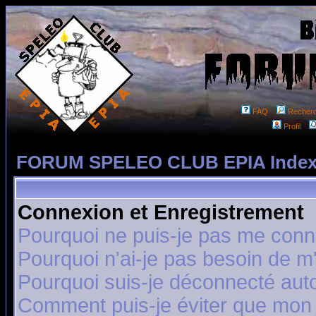
FAQ
Recher
Profil
FORUM SPELEO CLUB EPIA Index
Connexion et Enregistrement
Pourquoi ne puis-je pas me conn
Pourquoi n'ai-je pas besoin de m'
Pourquoi suis-je déconnecté au
Comment puis-je éviter que mon n