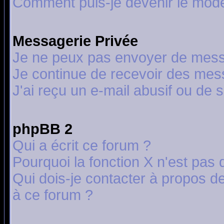
Comment puis-je devenir le modér
Messagerie Privée
Je ne peux pas envoyer de mess
Je continue de recevoir des mes
J'ai reçu un e-mail abusif ou de
phpBB 2
Qui a écrit ce forum ?
Pourquoi la fonction X n'est pas 
Qui dois-je contacter à propos de
à ce forum ?