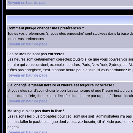
Revenir en haut de page
Comment puis-je changer mes préférences ?
Toutes vos préférences (si vous êtes enregistré) sont stockées dans la base de
toutes vos préférences.
Revenir en haut de page
Les heures ne sont pas correctes !
Les heures sont certainement correctes; toutefois, ce que vous pouvez voir sont
horaire qui vous convient, exemple : Londres, Paris, New York, Sydney, etc. Ve
n'êtes pas enregistré, c'est la bonne heure pour le faire, si vous pardonnez le 
Revenir en haut de page
J'ai changé le fuseau horaire et l'heure est toujours incorrecte !
Si vous êtes sûr d'avoir choisi le bon fuseau horaire et que l'heure est toujour
donc, durant l'été, l'heure sera décalée d'une heure par rapport à l'heure locale
Revenir en haut de page
Ma langue n'est pas dans la liste !
Les raisons les plus probables pour ceci sont que soit l'administrateur n'a pas
peut installer le pack de langue dont vous avez besoin; s'il n'existe pas, sent
pages).
Revenir en haut de page