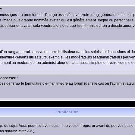
 ?
des messages. La première est l'image associée avec votre rang, généralement elles
une image plus grande nommée avatar, qui est généralement unique ou personnelle à c
as utiliser un avatar, cela voudra alors dire que l'administrateur en a décidé ains
d'un rang apparaît sous votre nom d'utilisateur dans les sujets de discussions et dans
tifier certains utilisateurs, exemple : les modérateurs et administrateurs peuvent 
bablement un modérateur ou administrateur qui abaissera simplement votre compte d
connecter !
 gens via le formulaire d'e-mail intégré au forum (dans le cas où l'administrateur aur
Publication
age du sujet. Vous pourriez avoir besoin de vous enregistrer avant de pouvoir poster
s pouvez voter, etc.
)