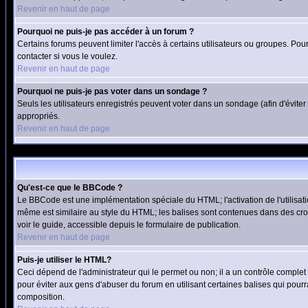
Revenir en haut de page
Pourquoi ne puis-je pas accéder à un forum ?
Certains forums peuvent limiter l'accès à certains utilisateurs ou groupes. Pou
contacter si vous le voulez.
Revenir en haut de page
Pourquoi ne puis-je pas voter dans un sondage ?
Seuls les utilisateurs enregistrés peuvent voter dans un sondage (afin d'éviter
appropriés.
Revenir en haut de page
Qu'est-ce que le BBCode ?
Le BBCode est une implémentation spéciale du HTML; l'activation de l'utilisat
même est similaire au style du HTML; les balises sont contenues dans des croche
voir le guide, accessible depuis le formulaire de publication.
Revenir en haut de page
Puis-je utiliser le HTML?
Ceci dépend de l'administrateur qui le permet ou non; il a un contrôle comple
pour éviter aux gens d'abuser du forum en utilisant certaines balises qui pour
composition.