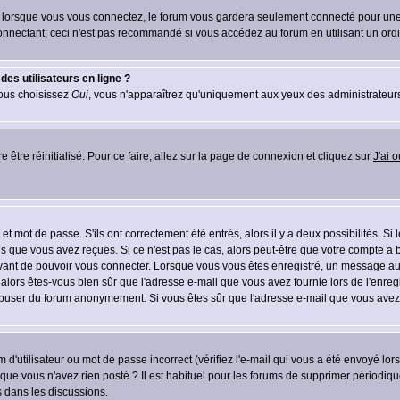
lorsque vous vous connectez, le forum vous gardera seulement connecté pour une pé
nnectant; ceci n'est pas recommandé si vous accédez au forum en utilisant un ordina
es utilisateurs en ligne ?
vous choisissez
Oui
, vous n'apparaîtrez qu'uniquement aux yeux des administrateur
e être réinitialisé. Pour ce faire, allez sur la page de connexion et cliquez sur
J'ai 
t mot de passe. S'ils ont correctement été entrés, alors il y a deux possibilités. Si
s que vous avez reçues. Si ce n'est pas le cas, alors peut-être que votre compte a 
avant de pouvoir vous connecter. Lorsque vous vous êtes enregistré, un message aur
u, alors êtes-vous bien sûr que l'adresse e-mail que vous avez fournie lors de l'enreg
s abuser du forum anonymement. Si vous êtes sûr que l'adresse e-mail que vous avez f
d'utilisateur ou mot de passe incorrect (vérifiez l'e-mail qui vous a été envoyé lo
que vous n'avez rien posté ? Il est habituel pour les forums de supprimer périodique
 dans les discussions.