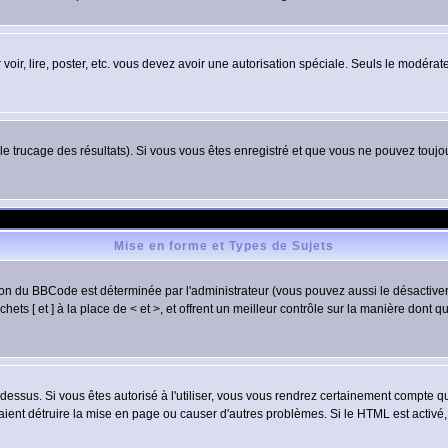
r voir, lire, poster, etc. vous devez avoir une autorisation spéciale. Seuls le modér
 le trucage des résultats). Si vous vous êtes enregistré et que vous ne pouvez touj
Mise en forme et Types de Sujets
ion du BBCode est déterminée par l'administrateur (vous pouvez aussi le désactive
ts [ et ] à la place de < et >, et offrent un meilleur contrôle sur la manière dont q
t dessus. Si vous êtes autorisé à l'utiliser, vous vous rendrez certainement compte
raient détruire la mise en page ou causer d'autres problèmes. Si le HTML est activé