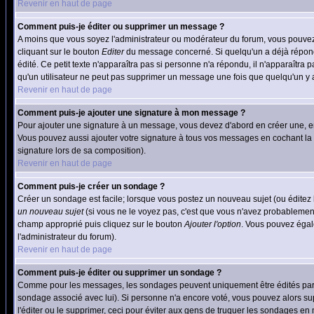
Revenir en haut de page
Comment puis-je éditer ou supprimer un message ?
A moins que vous soyez l'administrateur ou modérateur du forum, vous pouvez
cliquant sur le bouton
Editer
du message concerné. Si quelqu'un a déjà répondu
édité. Ce petit texte n'apparaîtra pas si personne n'a répondu, il n'apparaîtra
qu'un utilisateur ne peut pas supprimer un message une fois que quelqu'un y
Revenir en haut de page
Comment puis-je ajouter une signature à mon message ?
Pour ajouter une signature à un message, vous devez d'abord en créer une, en
Vous pouvez aussi ajouter votre signature à tous vos messages en cochant la 
signature lors de sa composition).
Revenir en haut de page
Comment puis-je créer un sondage ?
Créer un sondage est facile; lorsque vous postez un nouveau sujet (ou éditez l
un nouveau sujet
(si vous ne le voyez pas, c'est que vous n'avez probablement
champ approprié puis cliquez sur le bouton
Ajouter l'option
. Vous pouvez égale
l'administrateur du forum).
Revenir en haut de page
Comment puis-je éditer ou supprimer un sondage ?
Comme pour les messages, les sondages peuvent uniquement être édités par le p
sondage associé avec lui). Si personne n'a encore voté, vous pouvez alors sup
l'éditer ou le supprimer, ceci pour éviter aux gens de truquer les sondages en