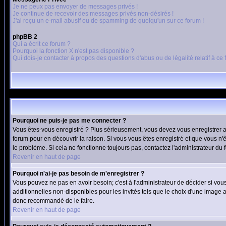
Je ne peux pas envoyer de messages privés !
Je continue de recevoir des messages privés non-désirés !
J'ai reçu un e-mail abusif ou de spamming de quelqu'un sur ce forum !
phpBB 2
Qui a écrit ce forum ?
Pourquoi la fonction X n'est pas disponible ?
Qui dois-je contacter à propos des questions d'abus ou de légalité relatif à ce
Pourquoi ne puis-je pas me connecter ?
Vous êtes-vous enregistré ? Plus sérieusement, vous devez vous enregistrer af
forum pour en découvrir la raison. Si vous vous êtes enregistré et que vous n'ê
le problème. Si cela ne fonctionne toujours pas, contactez l'administrateur du f
Revenir en haut de page
Pourquoi n'ai-je pas besoin de m'enregistrer ?
Vous pouvez ne pas en avoir besoin; c'est à l'administrateur de décider si vo
additionnelles non-disponibles pour les invités tels que le choix d'une image av
donc recommandé de le faire.
Revenir en haut de page