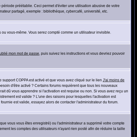
riode préétablie. Ceci permet d'éviter une utilisation abusive de votre
teur partagé, exemple : bibliothèque, cybercafé, université, etc.
s ou vous-même. Vous serez compté comme un utilisateur invisible.
oublié mon mot de passe
, puis suivez les instructions et vous devriez pouvoir
 le support COPPA est activé et que vous avez cliqué sur le lien
J'ai moins de
besoin d'être activé ? Certains forums requièrent que tous les nouveaux
ait dû vous apprendre si l'activation est requise ou non. Si vous avez reçu un
istrement est valide ? L'une des raisons pour lesquelles l'activation est
ournie est valide, essayez alors de contacter l'administrateur du forum.
rsque vous vous êtes enregistré) ou l'administrateur a supprimé votre compte
ment les comptes des utilisateurs n'ayant rien posté afin de réduire la taille