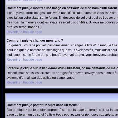
Comment puis-je montrer une image en dessous de mon nom d'utilisateur
Il peut y avoir deux images sous votre nom d'utilisateur lorsque vous lisez 
avez fait ou votre statut sur le forum. En dessous de celle-ci peut se trouver 
de choisir la manière dont les avatars seront disponibles. Si vous ne pouvez p
qu'elles seront bonnes !).
Revenir en haut de page
Comment puis-je changer mon rang ?
En général, vous ne pouvez pas directement changer le titre d'un rang (le titre 
pour indiquer le nombre de messages que vous avez postés, mais aussi pour iden
inutilement sur le forum dans le but d'élever votre rang; vous trouverez pro
Revenir en haut de page
Lorsque je clique sur le lien e-mail d'un utilisateur, on me demande de me 
Désolé, mais seuls les utilisateurs enregistrés peuvent envoyer des e-mails à des
système d'e-mail par des utilisateurs anonymes.
Revenir en haut de page
Comment puis-je poster un sujet dans un forum ?
Facile, cliquez sur le bouton approprié soit sur la page du forum, soit sur la p
page du forum ou du sujet (la liste
Vous pouvez poster de nouveaux sujets, vou