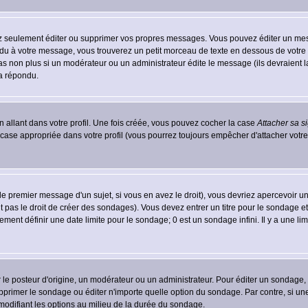
 seulement éditer ou supprimer vos propres messages. Vous pouvez éditer un messa
 à votre message, vous trouverez un petit morceau de texte en dessous de votre me
 pas non plus si un modérateur ou un administrateur édite le message (ils devraient l
 a répondu.
 allant dans votre profil. Une fois créée, vous pouvez cocher la case
Attacher sa s
case appropriée dans votre profil (vous pourrez toujours empêcher d'attacher votre
e premier message d'un sujet, si vous en avez le droit), vous devriez apercevoir u
 pas le droit de créer des sondages). Vous devez entrer un titre pour le sondage e
ment définir une date limite pour le sondage; 0 est un sondage infini. Il y a une limi
osteur d'origine, un modérateur ou un administrateur. Pour éditer un sondage, cli
primer le sondage ou éditer n'importe quelle option du sondage. Par contre, si un
 modifiant les options au milieu de la durée du sondage.