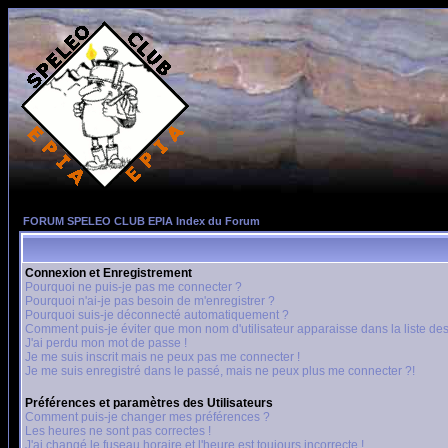
FORUM SPELEO CLUB EPIA Index du Forum
Connexion et Enregistrement
Pourquoi ne puis-je pas me connecter ?
Pourquoi n'ai-je pas besoin de m'enregistrer ?
Pourquoi suis-je déconnecté automatiquement ?
Comment puis-je éviter que mon nom d'utilisateur apparaisse dans la liste des 
J'ai perdu mon mot de passe !
Je me suis inscrit mais ne peux pas me connecter !
Je me suis enregistré dans le passé, mais ne peux plus me connecter ?!
Préférences et paramètres des Utilisateurs
Comment puis-je changer mes préférences ?
Les heures ne sont pas correctes !
J'ai changé le fuseau horaire et l'heure est toujours incorrecte !