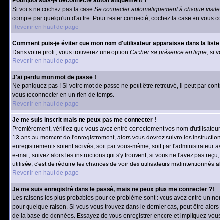
Pourquoi suis-je déconnecté automatiquement ?
Si vous ne cochez pas la case
Se connecter automatiquement à chaque visite
compte par quelqu'un d'autre. Pour rester connecté, cochez la case en vous co
Revenir en haut de page
Comment puis-je éviter que mon nom d'utilisateur apparaisse dans la liste d
Dans votre profil, vous trouverez une option
Cacher sa présence en ligne
; si 
Revenir en haut de page
J'ai perdu mon mot de passe !
Ne paniquez pas ! Si votre mot de passe ne peut être retrouvé, il peut par contr
vous reconnecter en un rien de temps.
Revenir en haut de page
Je me suis inscrit mais ne peux pas me connecter !
Premièrement, vérifiez que vous avez entré correctement vos nom d'utilisateur e
13 ans
au moment de l'enregistrement, alors vous devrez suivre les instruction
enregistrements soient activés, soit par vous-même, soit par l'administrateur 
e-mail, suivez alors les instructions qui s'y trouvent; si vous ne l'avez pas reç
utilisée, c'est de réduire les chances de voir des utilisateurs malintentionné
Revenir en haut de page
Je me suis enregistré dans le passé, mais ne peux plus me connecter ?!
Les raisons les plus probables pour ce problème sont : vous avez entré un nom 
pour quelque raison. Si vous vous trouvez dans le dernier cas, peut-être alors 
de la base de données. Essayez de vous enregistrer encore et impliquez-vous