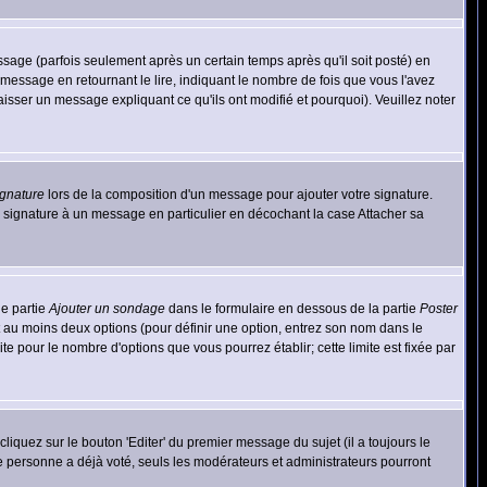
ge (parfois seulement après un certain temps après qu'il soit posté) en
ssage en retournant le lire, indiquant le nombre de fois que vous l'avez
aisser un message expliquant ce qu'ils ont modifié et pourquoi). Veuillez noter
ignature
lors de la composition d'un message pour ajouter votre signature.
 signature à un message en particulier en décochant la case Attacher sa
ne partie
Ajouter un sondage
dans le formulaire en dessous de la partie
Poster
t au moins deux options (pour définir une option, entrez son nom dans le
te pour le nombre d'options que vous pourrez établir; cette limite est fixée par
quez sur le bouton 'Editer' du premier message du sujet (il a toujours le
e personne a déjà voté, seuls les modérateurs et administrateurs pourront