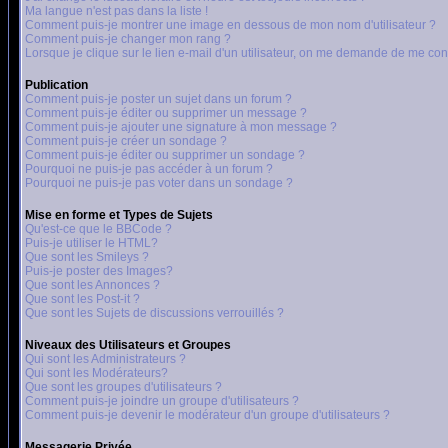
Ma langue n'est pas dans la liste !
Comment puis-je montrer une image en dessous de mon nom d'utilisateur ?
Comment puis-je changer mon rang ?
Lorsque je clique sur le lien e-mail d'un utilisateur, on me demande de me con
Publication
Comment puis-je poster un sujet dans un forum ?
Comment puis-je éditer ou supprimer un message ?
Comment puis-je ajouter une signature à mon message ?
Comment puis-je créer un sondage ?
Comment puis-je éditer ou supprimer un sondage ?
Pourquoi ne puis-je pas accéder à un forum ?
Pourquoi ne puis-je pas voter dans un sondage ?
Mise en forme et Types de Sujets
Qu'est-ce que le BBCode ?
Puis-je utiliser le HTML?
Que sont les Smileys ?
Puis-je poster des Images?
Que sont les Annonces ?
Que sont les Post-it ?
Que sont les Sujets de discussions verrouillés ?
Niveaux des Utilisateurs et Groupes
Qui sont les Administrateurs ?
Qui sont les Modérateurs?
Que sont les groupes d'utilisateurs ?
Comment puis-je joindre un groupe d'utilisateurs ?
Comment puis-je devenir le modérateur d'un groupe d'utilisateurs ?
Messagerie Privée