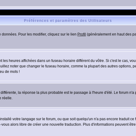
Préférences et paramètres des Utilisateurs
 données. Pour les modifier, cliquez sur le lien
Profil
(généralement en haut des pag
 les heures affichées dans un fuseau horaire différent du vôtre. Si c'est le cas, vo
uillez noter que changer le fuseau horaire, comme la plupart des autres options, peu
jeu de mots !
s différente, la réponse la plus probable est le passage à l'heure d'été. Le forum n'a
 réelle.
 installé votre langage sur le forum, ou que soit quelqu'un n'a pas encore traduit c
ez-vous alors libre de créer une nouvelle traduction. Plus d'informations peuvent êtr