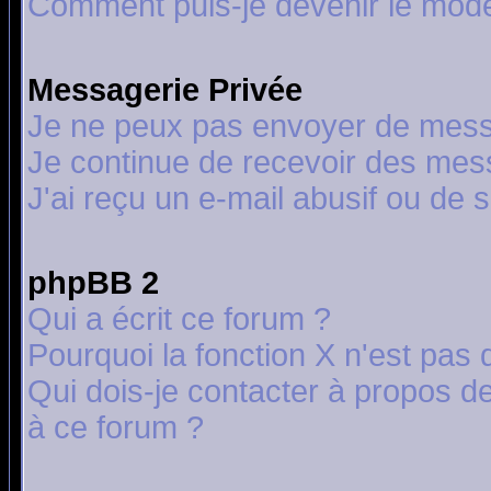
Comment puis-je devenir le modér
Messagerie Privée
Je ne peux pas envoyer de mess
Je continue de recevoir des mes
J'ai reçu un e-mail abusif ou de
phpBB 2
Qui a écrit ce forum ?
Pourquoi la fonction X n'est pas 
Qui dois-je contacter à propos de
à ce forum ?