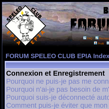
FAQ
Recher
Profil
FORUM SPELEO CLUB EPIA Index
Connexion et Enregistrement
Pourquoi ne puis-je pas me conn
Pourquoi n'ai-je pas besoin de m'
Pourquoi suis-je déconnecté au
Comment puis-je éviter que mon n