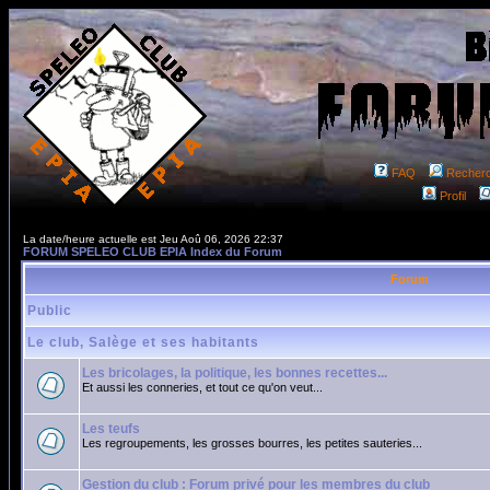
FAQ
Recher
Profil
La date/heure actuelle est Jeu Aoû 06, 2026 22:37
FORUM SPELEO CLUB EPIA Index du Forum
Forum
Public
Le club, Salège et ses habitants
Les bricolages, la politique, les bonnes recettes...
Et aussi les conneries, et tout ce qu'on veut...
Les teufs
Les regroupements, les grosses bourres, les petites sauteries...
Gestion du club : Forum privé pour les membres du club