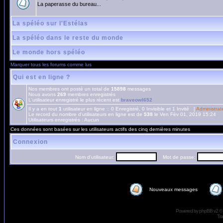
La paperasse du bureau...
La spéléo sur l'Estélas
La spéléo dans le reste du monde
Le monde hors spéléo
Marquer tous les forums comme lus
Qui est en ligne ?
Nos membres ont posté un total de
15898
messages
Nous avons
269
membres enregistrés
L'utilisateur enregistré le plus récent est
braveowl652
Il y a en tout
1
utilisateur en ligne :: 0 Enregistré, 0 Invisible et 1 Invité [
Administrat
Le record du nombre d'utilisateurs en ligne est de
538
le Ven Fév 01, 2019 15:24
Utilisateurs enregistrés : Aucun
Ces données sont basées sur les utilisateurs actifs des cinq dernières minutes
Connexion
Nom d'utilisateur:
Mot de passe:
Nouveaux messages
Powered by
phpBB
v2 ©
Tra