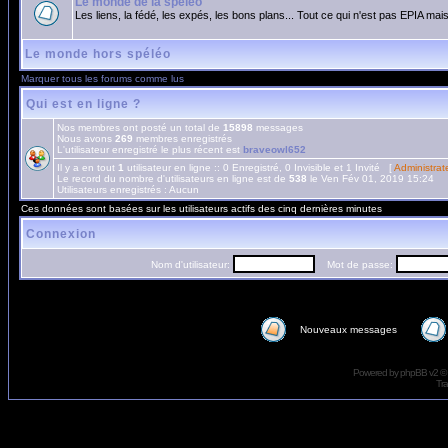
Le monde de la spéléo
Les liens, la fédé, les expés, les bons plans... Tout ce qui n'est pas EPIA mais
Le monde hors spéléo
Marquer tous les forums comme lus
Qui est en ligne ?
Nos membres ont posté un total de
15898
messages
Nous avons
269
membres enregistrés
L'utilisateur enregistré le plus récent est
braveowl652
Il y a en tout
1
utilisateur en ligne :: 0 Enregistré, 0 Invisible et 1 Invité [
Administrat
Le record du nombre d'utilisateurs en ligne est de
538
le Ven Fév 01, 2019 15:24
Utilisateurs enregistrés : Aucun
Ces données sont basées sur les utilisateurs actifs des cinq dernières minutes
Connexion
Nom d'utilisateur:
Mot de passe:
Nouveaux messages
Powered by
phpBB
v2 ©
Tra