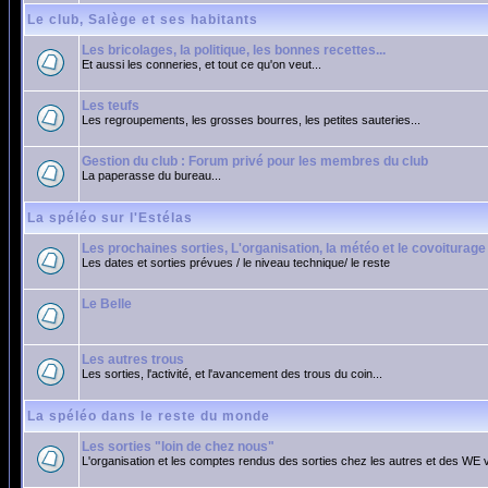
Le club, Salège et ses habitants
Les bricolages, la politique, les bonnes recettes...
Et aussi les conneries, et tout ce qu'on veut...
Les teufs
Les regroupements, les grosses bourres, les petites sauteries...
Gestion du club : Forum privé pour les membres du club
La paperasse du bureau...
La spéléo sur l'Estélas
Les prochaines sorties, L'organisation, la météo et le covoiturage
Les dates et sorties prévues / le niveau technique/ le reste
Le Belle
Les autres trous
Les sorties, l'activité, et l'avancement des trous du coin...
La spéléo dans le reste du monde
Les sorties "loin de chez nous"
L'organisation et les comptes rendus des sorties chez les autres et des WE 