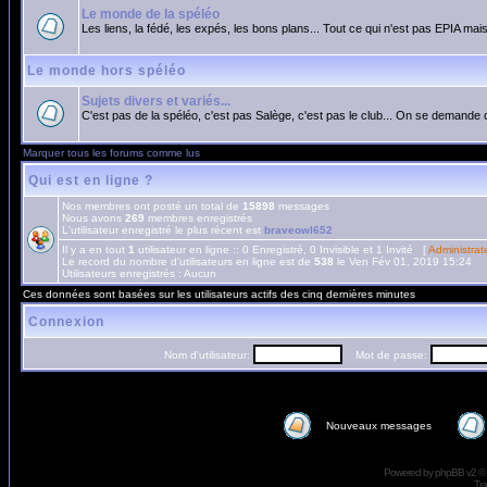
Le monde de la spéléo
Les liens, la fédé, les expés, les bons plans... Tout ce qui n'est pas EPIA mais
Le monde hors spéléo
Sujets divers et variés...
C'est pas de la spéléo, c'est pas Salège, c'est pas le club... On se demande 
Marquer tous les forums comme lus
Qui est en ligne ?
Nos membres ont posté un total de
15898
messages
Nous avons
269
membres enregistrés
L'utilisateur enregistré le plus récent est
braveowl652
Il y a en tout
1
utilisateur en ligne :: 0 Enregistré, 0 Invisible et 1 Invité [
Administrat
Le record du nombre d'utilisateurs en ligne est de
538
le Ven Fév 01, 2019 15:24
Utilisateurs enregistrés : Aucun
Ces données sont basées sur les utilisateurs actifs des cinq dernières minutes
Connexion
Nom d'utilisateur:
Mot de passe:
Nouveaux messages
Powered by
phpBB
v2 ©
Tra