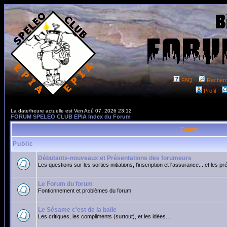
FAQ
Recher
Profil
La date/heure actuelle est Ven Aoû 07, 2026 23:12
FORUM SPELEO CLUB EPIA Index du Forum
Forum
Public
Débutants-nouveaux et Présentations des forumeurs
Les questions sur les sorties initiations, l'inscription et l'assurance... et les p
Le Forum du forum
Fontionnement et problèmes du forum
Le Sésame c'est de la balle
Les critiques, les compliments (surtout), et les idées...