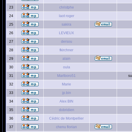
23
christphe
24
laot roger
25
sakira
26
LEVIEUX
27
dersou
28
fkirchner
29
alain
30
oula
31
Marlboro51
su
32
Marie
33
jp.bin
34
Alex BIN
35
dobridien
36
Cédric de Montpellier
37
chenu florian