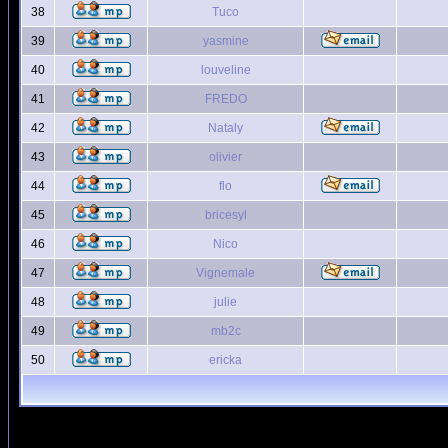
38
Tuco
39
yasmine
40
louveline
41
FREDO
42
Nataly
43
olivier
44
flo
45
bricesyl
46
Nico
47
Vignemale
48
julie
49
mb2c
50
ericka
Page
1
sur
6