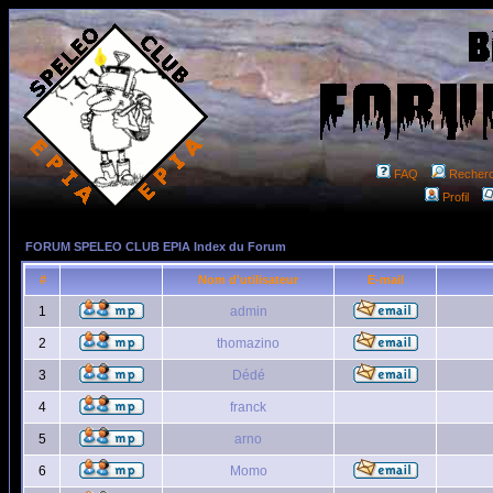
FAQ
Recher
Profil
FORUM SPELEO CLUB EPIA Index du Forum
#
Nom d'utilisateur
E-mail
1
admin
2
thomazino
3
Dédé
4
franck
5
arno
6
Momo