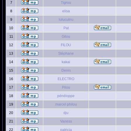
7
Tigrou
8
elisa
9
luluculnu
10
Pat
11
Gilou
12
FILOU
13
Stéphane
14
kakai
15
Denis
16
ELECTRO
17
Pilou
18
pénéloppe
19
marcel philou
20
dju
21
Vaness
22
patricia