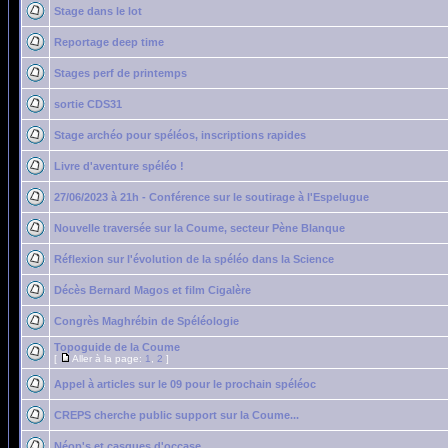
Stage dans le lot
Reportage deep time
Stages perf de printemps
sortie CDS31
Stage archéo pour spéléos, inscriptions rapides
Livre d'aventure spéléo !
27/06/2023 à 21h - Conférence sur le soutirage à l'Espelugue
Nouvelle traversée sur la Coume, secteur Pène Blanque
Réflexion sur l'évolution de la spéléo dans la Science
Décès Bernard Magos et film Cigalère
Congrès Maghrébin de Spéléologie
Topoguide de la Coume
[
Aller à la page:
1
,
2
]
Appel à articles sur le 09 pour le prochain spéléoc
CREPS cherche public support sur la Coume...
Néop's et casques d'occase