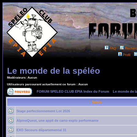
FAQ
Recher
Profil
Le monde de la spéléo
Modérateurs: Aucun
Utilisateurs parcourant actuellement ce forum : Aucun
FORUM SPELEO CLUB EPIA Index du Forum
»
Le monde de l
Sujets
Stage perfectionnement Lot 2026
AlpineQuest, une appli de carto-explo performante
EXO Secours départemental 31