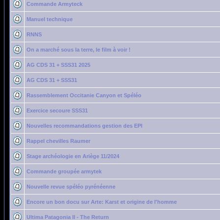
Commande Armyteck
Manuel technique
RNNS
On a marché sous la terre, le film à voir !
AG CDS 31 + SSS31 2025
AG CDS 31 + SSS31
Rassemblement Occitanie Canyon et Spéléo
Exercice secoure SSS31
Nouvelles recommandations gestion des EPI
Rappel chevilles Raumer
Stage archéologie en Ariège 11/2024
Commande groupée armytek
Nouvelle revue spéléo pyrénéenne
Encore un bon docu sur Arte: Karst et origine de l'homme
Ultima Patagonia II - The Return