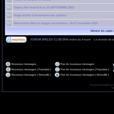
Explos film festival 8 au 10 SEPTEMBRE 2022
Stage archéo à destination des spéléos
Rencontres films et images souterraines -26-27 novembre 2022
Montrer les sujets
FORUM SPELEO CLUB EPIA Index du Forum
»
Le monde de l
Page
1
sur
4
Nouveaux messages
Pas de nouveaux messages
Nouveaux messages [ Populaire ]
Pas de nouveaux messages [ Populaire ]
Nouveaux messages [ Verrouillé ]
Pas de nouveaux messages [ Verrouillé ]
Powered by
phpBB
v2 ©
Tra