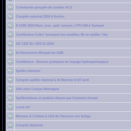
Commande groupée de combis ACS
Congrès national 2024 à Sorèze
8-12/05 2024 Rass. (esc. spél. canyon. ) FFCAM à Tautavel
Conférence CoSci "pourquoi les modèles 3D en spéléo ?&q
AG CDS 31+ SSS 31 2024
5e Rencontres Biospel du GEB
Conférence : Bonnes pratiques en traçage hydrogéologique
Spéléo chinoise
Congrès spéléo régional à St Martory le 6/7 avril
10% chez Croque Montagne
Spéléothèmes et (paléo)-climats par Charlotte Honiat
Local ssf
Bivouac & Cinéma à côté de Tarascon sur Ariège
Congrés National