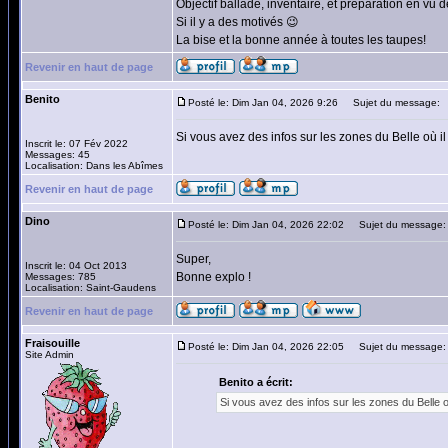
Objectif ballade, inventaire, et préparation en vu 
Si il y a des motivés 😉
La bise et la bonne année à toutes les taupes!
Revenir en haut de page
Benito
Posté le: Dim Jan 04, 2026 9:26
Sujet du message:
Si vous avez des infos sur les zones du Belle où il
Inscrit le: 07 Fév 2022
Messages: 45
Localisation: Dans les Abîmes
Revenir en haut de page
Dino
Posté le: Dim Jan 04, 2026 22:02
Sujet du message:
Super,
Inscrit le: 04 Oct 2013
Bonne explo !
Messages: 785
Localisation: Saint-Gaudens
Revenir en haut de page
Fraisouille
Posté le: Dim Jan 04, 2026 22:05
Sujet du message:
Site Admin
Benito a écrit:
Si vous avez des infos sur les zones du Belle où