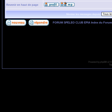
Revenir en haut de page
Montrer les messages depuis:
FORUM SPELEO CLUB EPIA Index du Forum
Page
1
sur
1
Powered by
phpBB
v2 ©
Tra