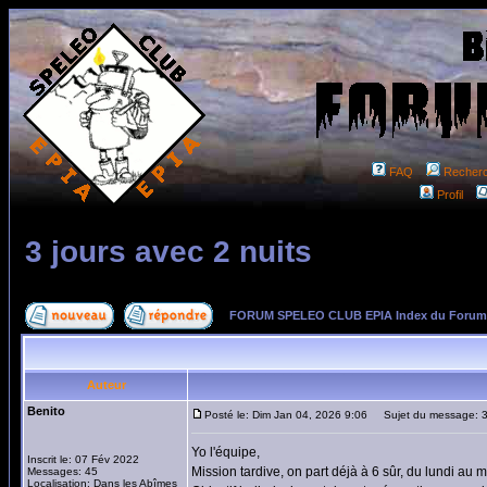
FAQ
Recher
Profil
3 jours avec 2 nuits
FORUM SPELEO CLUB EPIA Index du Forum
Auteur
Benito
Posté le: Dim Jan 04, 2026 9:06
Sujet du message: 3 
Yo l'équipe,
Inscrit le: 07 Fév 2022
Mission tardive, on part déjà à 6 sûr, du lundi au m
Messages: 45
Localisation: Dans les Abîmes